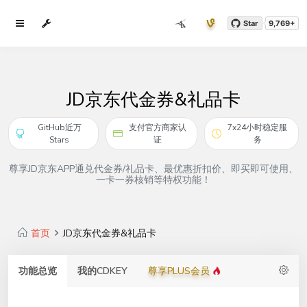
Star
9,769+
JD京东代金券&礼品卡
GitHub近万
支付官方商家认
7x24小时稳定服
Stars
证
务
尊享JD京东APP通兑代金券/礼品卡、最优惠折扣价、即买即可使用、
一卡一券核销等特权功能！
首页
JD京东代金券&礼品卡
功能总览
我的CDKEY
尊享PLUS会员