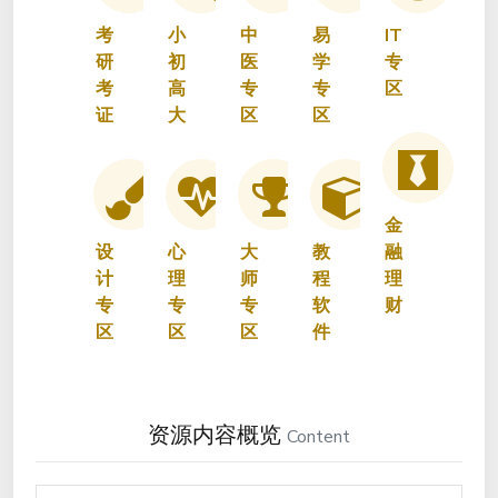
考
小
中
易
IT
研
初
医
学
专
考
高
专
专
区
证
大
区
区
金
设
心
大
教
融
计
理
师
程
理
专
专
专
软
财
区
区
区
件
资源内容概览
Content