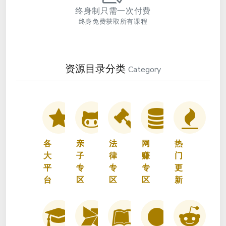
终身制只需一次付费
终身免费获取所有课程
资源目录分类
Category
各
亲
法
网
热
大
子
律
赚
门
平
专
专
专
更
台
区
区
区
新