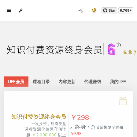
Star
9,769+
LIFE会员
课程目录
内容更新
代理赚钱
我的LIFE
知识付费资源终身会员
￥298
一次投资，终身受益
终身
x
/
节后恢复至原价
课程资源价值保守估计
￥598
超
￥2,000,000
以上