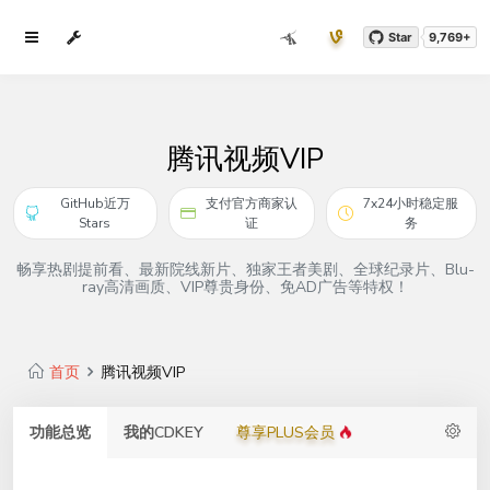
Star
9,769+
腾讯视频VIP
GitHub近万
支付官方商家认
7x24小时稳定服
Stars
证
务
畅享热剧提前看、最新院线新片、独家王者美剧、全球纪录片、Blu-
ray高清画质、VIP尊贵身份、免AD广告等特权！
首页
腾讯视频VIP
功能总览
我的CDKEY
尊享PLUS会员