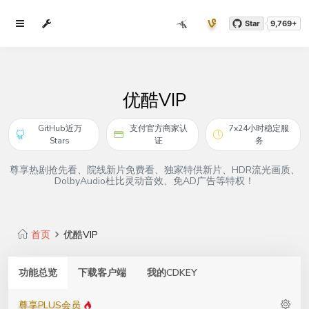
Star
9,769+
优酷VIP
GitHub近万
支付官方商家认
7x24小时稳定服
Stars
证
务
尊享热剧抢先看、院线新片免费看、独家特供新片、HDR流光画质、
DolbyAudio杜比灵动音效、免AD广告等特权！
首页
优酷VIP
功能总览
下载客户端
我的CDKEY
尊享PLUS会员