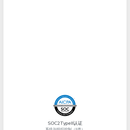
SOC2TypeII认证
系统与组织控制（Ⅱ类）