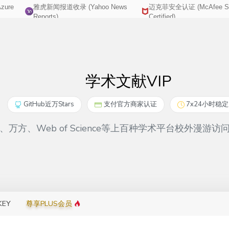
zure
雅虎新闻报道收录 (Yahoo News
迈克菲安全认证 (McAfee Se
http://yemao.one
wuxingsanren2
Reports)
Certified)
学术文献VIP
GitHub近万Stars
支付官方商家认证
7x24小时稳
万方、Web of Science等上百种学术平台校外漫
KEY
尊享PLUS会员