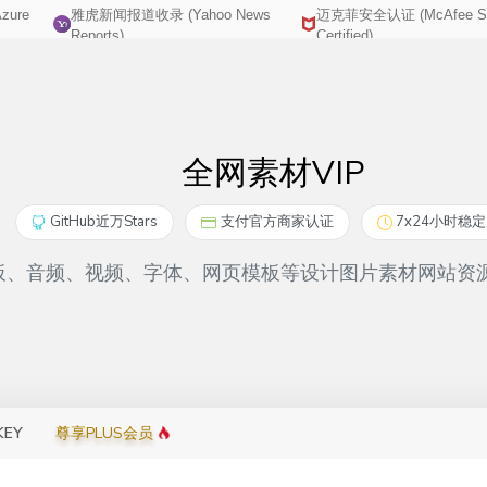
zure
雅虎新闻报道收录 (Yahoo News
迈克菲安全认证 (McAfee Se
http://yemao.one
wuxingsanren2
Reports)
Certified)
全网素材VIP
GitHub近万Stars
支付官方商家认证
7x24小时稳
el模板、音频、视频、字体、网页模板等设计图片素材网站
KEY
尊享PLUS会员