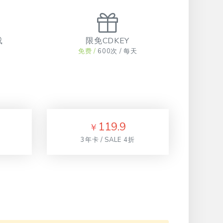
载
限免CDKEY
免费 /
600次 / 每天
119.9
￥
3年卡 / SALE 4折