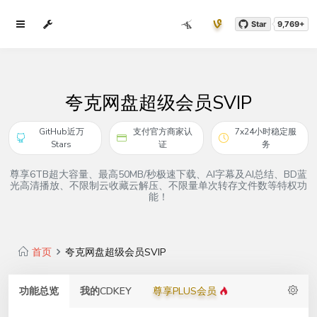
Star
9,769+
夸克网盘超级会员SVIP
GitHub近万
支付官方商家认
7x24小时稳定服
Stars
证
务
尊享6TB超大容量、最高50MB/秒极速下载、AI字幕及AI总结、BD蓝
光高清播放、不限制云收藏云解压、不限量单次转存文件数等特权功
能！
首页
夸克网盘超级会员SVIP
功能总览
我的CDKEY
尊享PLUS会员