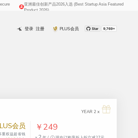
cure
亚洲最佳创新产品2026入选 (Best Startup Asia Featured
008@gmail.com
Product 2026)
登录
注册
PLUS会员
Star
9,769+
YEAR 2 x
LUS会员
￥249
多重权益超省钱
2
x
年 /
现在订购享折上折立减27元