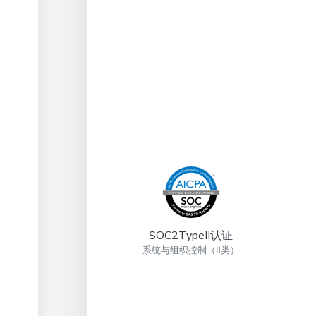
SOC2TypeII认证
系统与组织控制（Ⅱ类）