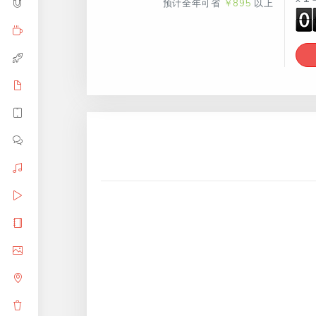
预计全年可省
￥895
以上