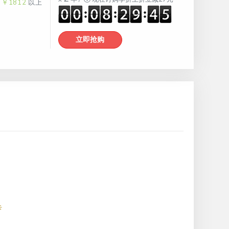
￥1812
以上
立即抢购
卡