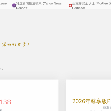
zure
雅虎新闻报道收录 (Yahoo News
迈克菲安全认证 (McAfee Se
http://yemao.one
wuxingsanren2
Reports)
Certified)
US
2026年尊享版P
138
尊享
年