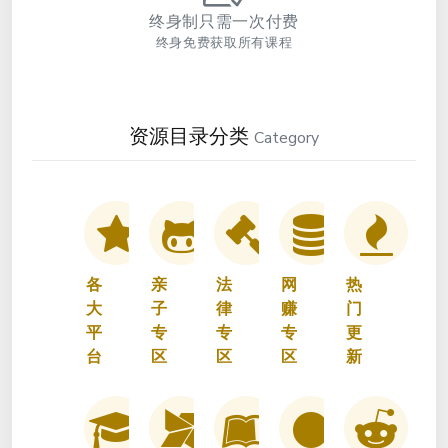
终身制只需一次付费
终身免费获取所有课程
资源目录分类
Category
各
亲
法
网
热
大
子
律
赚
门
平
专
专
专
更
台
区
区
区
新