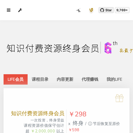
Star
9,769+
LIFE会员
课程目录
内容更新
代理赚钱
我的LIFE
知识付费资源终身会员
￥298
一次投资，终身受益
终身
x
/
节后恢复至原价
课程资源价值保守估计
￥598
超
￥2,000,000
以上