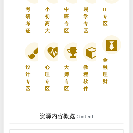
考
小
中
易
IT
研
初
医
学
专
考
高
专
专
区
证
大
区
区
金
设
心
大
教
融
计
理
师
程
理
专
专
专
软
财
区
区
区
件
资源内容概览
Content