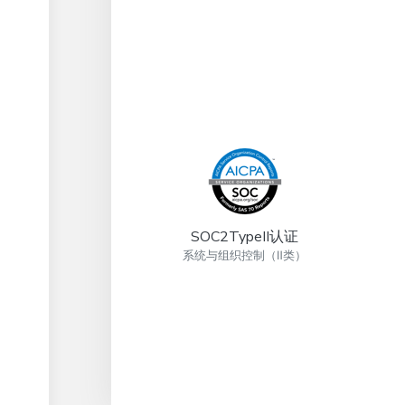
SOC2TypeII认证
系统与组织控制（Ⅱ类）