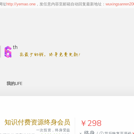
zure
雅虎新闻报道收录 (Yahoo News
迈克菲安全认证 (McAfee Se
http://yemao.one
wuxingsanren2
Reports)
Certified)
我的LIFE
知识付费资源终身会员
￥298
一次投资，终身受益
终身
x
/
节后恢复至原价